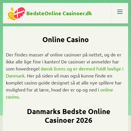
Online Casino
Der findes masser af online casinoer på nettet, og de er
ikke alle lige fine i kanten! De casinoer vi anmelder har
som hovedregel
dansk licens og er dermed fuldt lovlige i
Danmark
. Her på siden vil man også kunne finde en
komplet casino guide designet så at alle nye spillere har
mulighed for at lære, hvad der er op og ned i
online
casino
.
Danmarks Bedste Online
Casinoer 2026