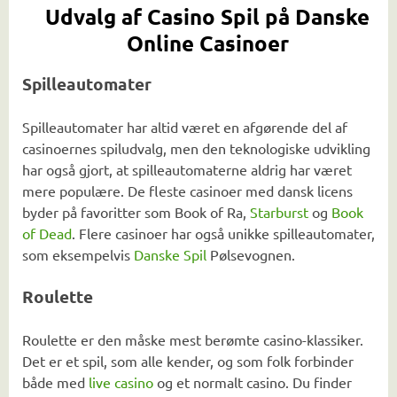
Udvalg af Casino Spil på Danske
Online Casinoer
Spilleautomater
Spilleautomater har altid været en afgørende del af
casinoernes spiludvalg, men den teknologiske udvikling
har også gjort, at spilleautomaterne aldrig har været
mere populære. De fleste casinoer med dansk licens
byder på favoritter som
Book of Ra
,
Starburst
og
Book
of Dead
. Flere casinoer har også unikke spilleautomater,
som eksempelvis
Danske Spil
Pølsevognen.
Roulette
Roulette er den måske mest berømte casino-klassiker.
Det er et spil, som alle kender, og som folk forbinder
både med
live casino
og et normalt casino. Du finder