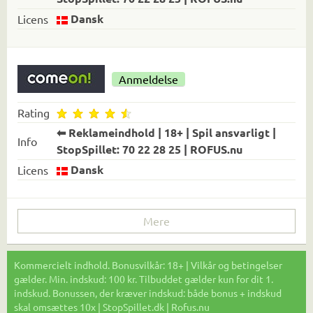
Dansk
Licens
Anmeldelse
Rating
⬅ Reklameindhold | 18+ | Spil ansvarligt |
Info
StopSpillet: 70 22 28 25 | ROFUS.nu
Dansk
Licens
Mere
Kommercielt indhold. Bonusvilkår: 18+ | Vilkår og betingelser
gælder. Min. indskud: 100 kr. Tilbuddet gælder kun for dit 1.
indskud. Bonussen, der kræver indskud: både bonus + indskud
skal omsættes 10x | StopSpillet.dk | Rofus.nu