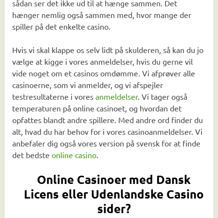
sådan ser det ikke ud til at hænge sammen. Det
hænger nemlig også sammen med, hvor mange der
spiller på det enkelte casino.
Hvis vi skal klappe os selv lidt på skulderen, så kan du jo
vælge at kigge i vores anmeldelser, hvis du gerne vil
vide noget om et casinos omdømme. Vi afprøver alle
casinoerne, som vi anmelder, og vi afspejler
testresultaterne i vores
anmeldelser
. Vi tager også
temperaturen på online casinoet, og hvordan det
opfattes blandt andre spillere. Med andre ord finder du
alt, hvad du har behov for i vores casinoanmeldelser. Vi
anbefaler dig også vores version på svensk for at finde
det bedste
online casino
.
Online Casinoer med Dansk
Licens eller Udenlandske Casino
sider?