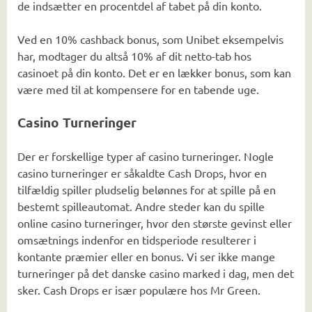
de indsætter en procentdel af tabet på din konto.
Ved en 10% cashback bonus, som Unibet eksempelvis
har, modtager du altså 10% af dit netto-tab hos
casinoet på din konto. Det er en lækker bonus, som kan
være med til at kompensere for en tabende uge.
Casino Turneringer
Der er forskellige typer af casino turneringer. Nogle
casino turneringer er såkaldte Cash Drops, hvor en
tilfældig spiller pludselig belønnes for at spille på en
bestemt spilleautomat. Andre steder kan du spille
online casino turneringer, hvor den største gevinst eller
omsætnings indenfor en tidsperiode resulterer i
kontante præmier eller en bonus. Vi ser ikke mange
turneringer på det danske casino marked i dag, men det
sker. Cash Drops er især populære hos Mr Green.