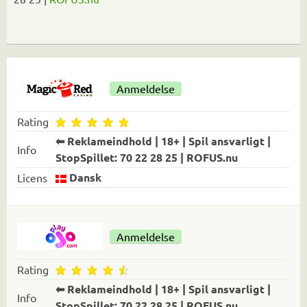
Anmeldelse
Rating
⬅ Reklameindhold | 18+ | Spil ansvarligt |
Info
StopSpillet: 70 22 28 25 | ROFUS.nu
Dansk
Licens
Anmeldelse
Rating
⬅ Reklameindhold | 18+ | Spil ansvarligt |
Info
StopSpillet: 70 22 28 25 | ROFUS.nu