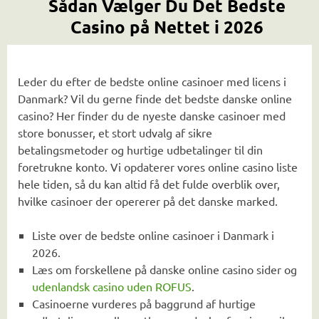
Sådan Vælger Du Det Bedste
Casino på Nettet i 2026
Leder du efter de bedste online casinoer med licens i
Danmark? Vil du gerne finde det bedste danske online
casino? Her finder du de nyeste danske casinoer med
store bonusser, et stort udvalg af sikre
betalingsmetoder og hurtige udbetalinger til din
foretrukne konto. Vi opdaterer vores online casino liste
hele tiden, så du kan altid få det fulde overblik over,
hvilke casinoer der opererer på det danske marked.
Liste over de bedste online casinoer i Danmark i
2026.
Læs om forskellene på danske online casino sider og
udenlandsk casino uden ROFUS
.
Casinoerne vurderes på baggrund af hurtige