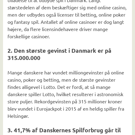
størstedelen af dem beskæftiger sig med online casino,
men der udbydes også licenser til betting, online poker
og fantasy spil. Antallet af online casinoer er dog langt
højere, da flere licensindehavere driver mange
forskellige casinoer.
2. Den
største
gevinst i Danmark er på
315.000.000
Mange danskere har vundet milliongevinster på online
casino, poker og betting, men de største gevinster
findes alligevel i Lotto. Det er fordi, at så mange
danskere spiller Lotto, hvilket resulterer i astronomisk
store puljer. Rekordgevinsten på 315 millioner kroner
blev vundet i Eurojackpot i 2015 af en heldig spiller fra
Helsingør.
3. 41,7% af Danskernes Spilforbrug går til