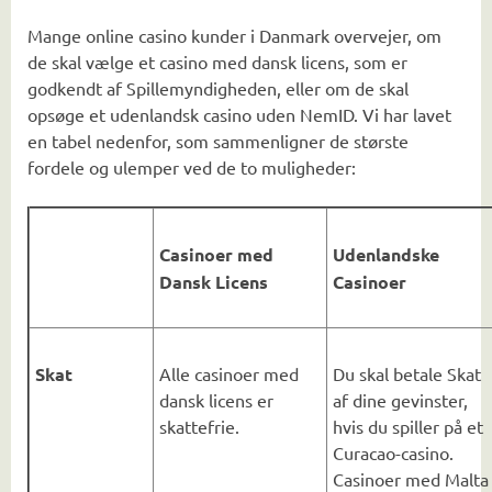
Mange online casino kunder i Danmark overvejer, om
de skal vælge et casino med dansk licens, som er
godkendt af Spillemyndigheden, eller om de skal
opsøge et udenlandsk casino uden NemID. Vi har lavet
en tabel nedenfor, som sammenligner de største
fordele og ulemper ved de to muligheder:
Casinoer med
Udenlandske
Dansk Licens
Casinoer
Skat
Alle casinoer med
Du skal betale Skat
dansk licens er
af dine gevinster,
skattefrie.
hvis du spiller på et
Curacao-casino.
Casinoer med Malta