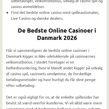
udbetalinger, velkomstbonus, udvalg af casino spil og
casino anmeldelser.
Find det bedste online casino med spilleautomater,
Live Casino og danske dealers.
De Bedste Online Casinoer i
Danmark 2026
Når vi sammenligner de bedste online casinoer i
Danmark kigger vi ikke udelukkende på casinoernes
velkomstbonus. I stedet foretager vi en
helhedsvurdering, hvor vi blandt andet kigger på udvalg
af casino spil, casinoets omdømme, de forskellige
betalingsmetoder og hvor hurtigt du får dine penge
efter udbetaling.
Det er også vigtigt for os, at de enkelte spillesider har
bevist sit værd overfor kunderne. Vi vil altid være mere
varsomme med at bedømme helt nye casinoer, selvom