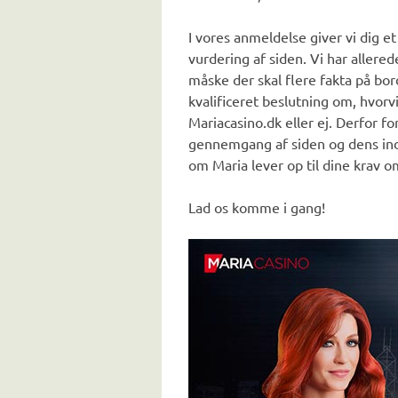
I vores anmeldelse giver vi dig e
vurdering af siden. Vi har aller
måske der skal flere fakta på bord
kvalificeret beslutning om, hvorvi
Mariacasino.dk eller ej. Derfor fo
gennemgang af siden og dens indh
om Maria lever op til dine krav 
Lad os komme i gang!