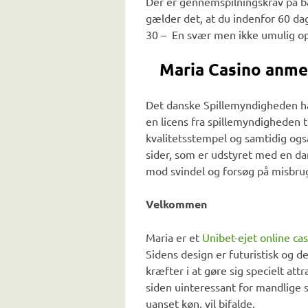
Der er gennemspilningskrav på b
gælder det, at du indenfor 60 da
30 – En svær men ikke umulig o
Maria Casino anme
Det danske Spillemyndigheden ha
en licens fra spillemyndigheden ti
kvalitetsstempel og samtidig også 
sider, som er udstyret med en dan
mod svindel og forsøg på misbrug
Velkommen
Maria er et
Unibet-ejet online ca
Sidens design er futuristisk og de
kræfter i at gøre sig specielt attr
siden uinteressant for mandlige s
uanset køn, vil bifalde.