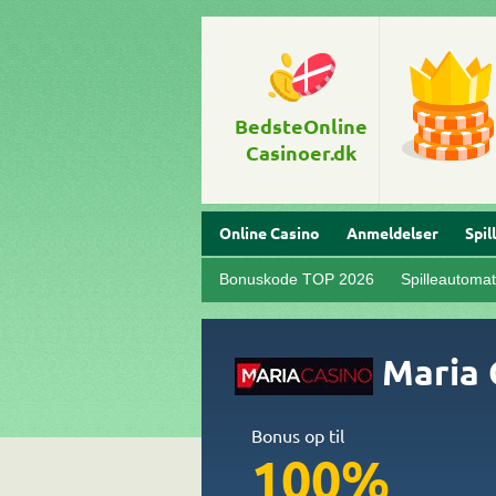
Online Casino
Anmeldelser
Spil
Bonuskode TOP 2026
Spilleautomat
Maria 
Bonus op til
100%