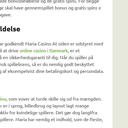
åde bonusbeløbene og de gratis spins. For begge
ge skal have gennemspillet bonus og gratis spins x
pgave.
ldelse
r godkendt Maria Casino At siden er udstyret med
l at drive
online casino i Danmark
, er et
en sikkerhedsgaranti til dig. Når du spiller på
sk spillelicens, så er du nemlig godt beskyttet
 af eksempelvist dine betalingskort og persondata.
sino
, som vover at turde skille sig ud fra mængden.
r er i sprog, billedbrug og layout lagt mange
aktiv for kvindelige spillere. Det gør dog langtfra
pillere. Maria har nemlig et indhold, som de fleste,