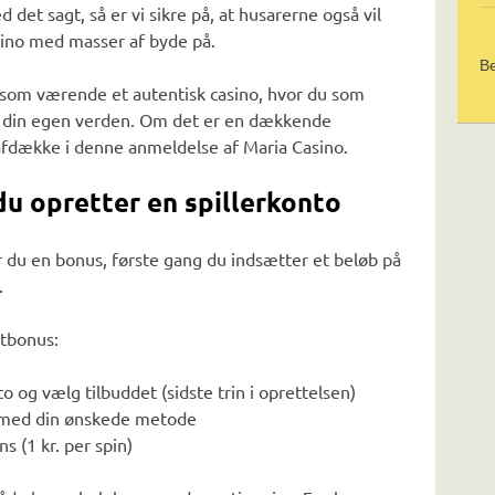
d det sagt, så er vi sikre på, at husarerne også vil
asino med masser af byde på.
Be
v som værende et autentisk casino, hvor du som
e din egen verden. Om det er en dækkende
t afdække i denne anmeldelse af Maria Casino.
du opretter en spillerkonto
år du en bonus, første gang du indsætter et beløb på
.
stbonus:
 og vælg tilbuddet (sidste trin i oprettelsen)
e med din ønskede metode
s (1 kr. per spin)