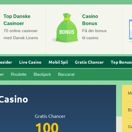
Top Danske
Casino
Casinoer
Bonus
70 online casinoer
Få din bonus
med Dansk Licens
til casino
lesider
Live Casino
Mobil Spil
Gratis Chancer
Top Bonus
er
Roulette
Blackjack
Baccarat
Mi
Casino
B
Gratis Chancer
100
Gr