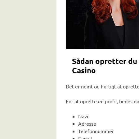
Sådan opretter du
Casino
Det er nemt og hurtigt at oprette 
For at oprette en profil, bedes d
Navn
Adresse
Telefonnummer
E-mail