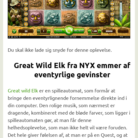
Du skal ikke lade sig snyde for denne oplevelse.
Great Wild Elk fra NYX emmer af
eventyrlige gevinster
Great wild Elk
er en spilleautomat, som formår at
bringe den eventyrlignende fornemmelse direkte ind i
din computer. Den rolige musik, som nærmest er
dragende, kombineret med de bløde farver, som ligger i
spilleautomaten gør, at man får denne
helhedsoplevelse, som man ikke helt vil være foruden.
Det hele giver følelsen af, at man er på en Quest, og at