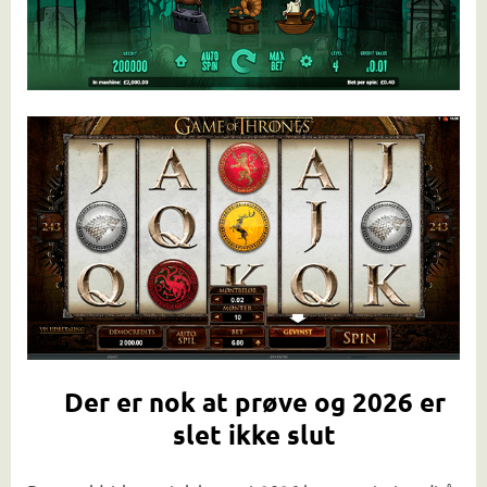
Der er nok at prøve og 2026 er
slet ikke slut