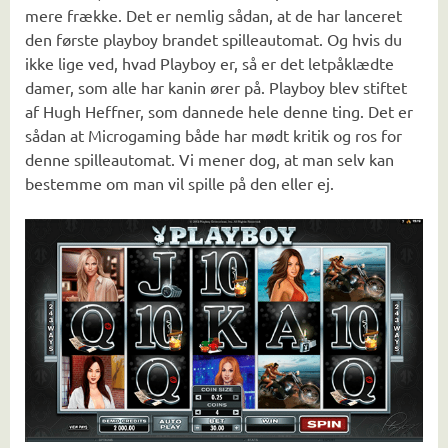
mere frække. Det er nemlig sådan, at de har lanceret
den første playboy brandet spilleautomat. Og hvis du
ikke lige ved, hvad Playboy er, så er det letpåklædte
damer, som alle har kanin ører på. Playboy blev stiftet
af Hugh Heffner, som dannede hele denne ting. Det er
sådan at Microgaming både har mødt kritik og ros for
denne spilleautomat. Vi mener dog, at man selv kan
bestemme om man vil spille på den eller ej.