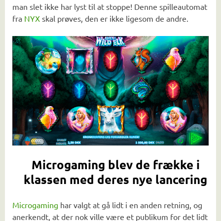
man slet ikke har lyst til at stoppe! Denne spilleautomat
fra
NYX
skal prøves, den er ikke ligesom de andre.
Microgaming blev de frække i
klassen med deres nye lancering
Microgaming
har valgt at gå lidt i en anden retning, og
anerkendt, at der nok ville være et publikum for det lidt